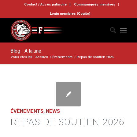
Contact / Accès patinoire
Communiqués membres
Login membres (Cogito)
Blog - A la une
Vous êtes ici :
Accueil
/
Évènements
/
Repas de soutien 2026
ÉVÈNEMENTS
,
NEWS
REPAS DE SOUTIEN 2026