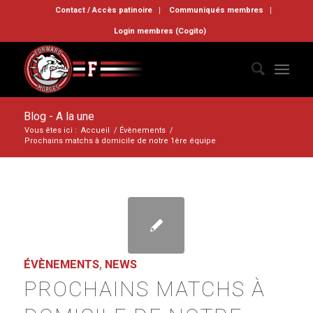
Contact / Accès patinoire
Communiqués membres
Login membres (Cogito)
Blog - A la une
Vous êtes ici :
Accueil
/
Évènements
/
Prochains matchs à domicile de notre 1ère équipe
ÉVÈNEMENTS
,
NEWS
PROCHAINS MATCHS À