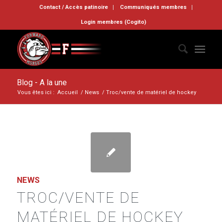
Contact / Accès patinoire
Communiqués membres
Login membres (Cogito)
Blog - A la une
Vous êtes ici :
Accueil
/
News
/
Troc/vente de matériel de hockey
NEWS
TROC/VENTE DE
MATÉRIEL DE HOCKEY