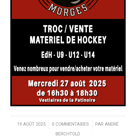
19 AOÛT 2025
/
0 COMMENTAIRES
/
PAR
ANDRÉ
BERCHTOLD